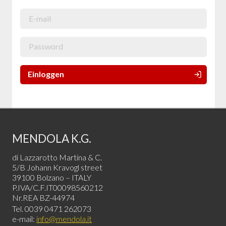
Einloggen
MENDOLA K.G.
di Lazzarotto Martina & C.
5/B Johann Kravogl street
39100 Bolzano – ITALY
P.IVA/C.F.IT00098560212
Nr.REA BZ-44974
Tel. 0039 0471 262073
e-mail:
info@mendola.it