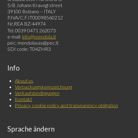
5/B Johann Kravogl street
39100 Bolzano – ITALY
P.IVA/C.F.IT00098560212
Nr.REA BZ-44974
Tel. 0039 0471 262073
e-mail:
info@mendola.it
pec: mendolasas@pec.it
SDI code: T04ZHR3
Info
About us
Verpackungskennzeichnung
Verkaufsbedingungen
Kontakt
Privacy, cookie policy and transparency obligation
Sprache ändern