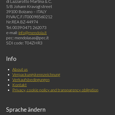
di Lazzarotto Martina & C.
5/B Johann Kravogl street
39100 Bolzano – ITALY
P.IVA/C.F.IT00098560212
Nr.REA BZ-44974
Tel. 0039 0471 262073
e-mail:
info@mendola.it
pec: mendolasas@pec.it
SDI code: T04ZHR3
Info
About us
Verpackungskennzeichnung
Verkaufsbedingungen
Kontakt
Privacy, cookie policy and transparency obligation
Sprache ändern