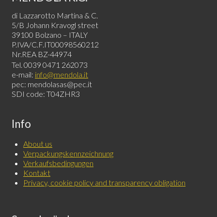
di Lazzarotto Martina & C.
5/B Johann Kravogl street
39100 Bolzano – ITALY
P.IVA/C.F.IT00098560212
Nr.REA BZ-44974
Tel. 0039 0471 262073
e-mail:
info@mendola.it
pec: mendolasas@pec.it
SDI code: T04ZHR3
Info
About us
Verpackungskennzeichnung
Verkaufsbedingungen
Kontakt
Privacy, cookie policy and transparency obligation